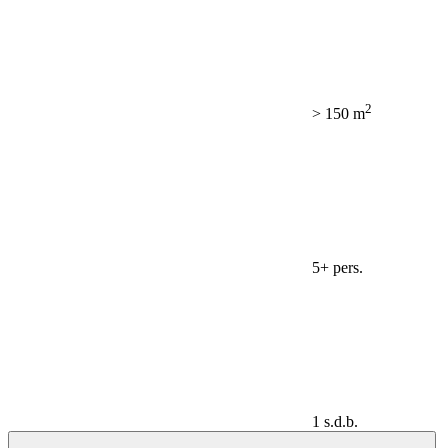
2
> 150 m
5+ pers.
1 s.d.b.