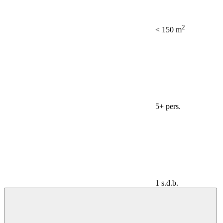
2
< 150 m
5+ pers.
1 s.d.b.