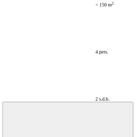
2
< 150 m
4 pers.
2 s.d.b.