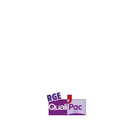
Performante et économique : La GeniaSet de Saunier Duval est une
pompe à chaleur air eau double service simplifié. Gage de très grande
qualité elle répond aux grandes exigences en termes de normes et de
règlementation ce qui lui vaut d’être certifiée NF PAC. Composée d’une
unité extérieure monobloc « GeniaAir » et d’une unité hydraulique
double service « colonne GeniaSet (découplée 5-8) », elle est idéale
pour les nouvelles constructions. Disponible en 5, 8, 11 et 15 kW de
puissance, cette solution complète de chauffage et de production d’eau
chaude sanitaire permet de répondre aux besoins de confort d’une
famille de 5 personnes. Avec sa classe énergétique A++ en chauffage
(ETAS) et son COP de 4,7, la GeniaSet de Saunier Duval permet non
seulement de réduire son empreinte carbone, mais également de
réaliser d’importantes économies sur votre consommation électrique.
Etudier pour proposer un fonctionnement optimal en chauffage, elle
vous garantit...
saunier-duval
0010028486