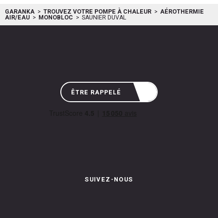
GARANKA
TROUVEZ VOTRE POMPE À CHALEUR
AÉROTHERMIE
AIR/EAU
MONOBLOC
SAUNIER DUVAL
ÊTRE RAPPELÉ
SUIVEZ-NOUS
Instagram de Garanka
Page Facebook de Garanka
Chaîne Youbube de Garan