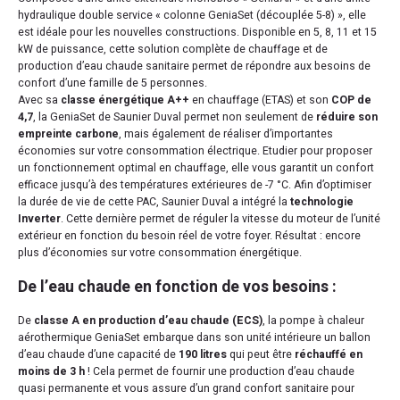
hydraulique double service « colonne GeniaSet (découplée 5-8) », elle
est idéale pour les nouvelles constructions. Disponible en 5, 8, 11 et 15
kW de puissance, cette solution complète de chauffage et de
production d’eau chaude sanitaire permet de répondre aux besoins de
confort d’une famille de 5 personnes.
Avec sa
classe énergétique A++
en chauffage (ETAS) et son
COP de
4,7
, la GeniaSet de Saunier Duval permet non seulement de
réduire son
empreinte carbone
, mais également de réaliser d’importantes
économies sur votre consommation électrique. Etudier pour proposer
un fonctionnement optimal en chauffage, elle vous garantit un confort
efficace jusqu’à des températures extérieures de -7 °C. Afin d’optimiser
la durée de vie de cette PAC, Saunier Duval a intégré la
technologie
Inverter
. Cette dernière permet de réguler la vitesse du moteur de l’unité
extérieur en fonction du besoin réel de votre foyer. Résultat : encore
plus d’économies sur votre consommation énergétique.
De l’eau chaude en fonction de vos besoins :
De
classe A en production d’eau chaude (ECS)
, la pompe à chaleur
aérothermique GeniaSet embarque dans son unité intérieure un ballon
d’eau chaude d’une capacité de
190 litres
qui peut être
réchauffé en
moins de 3 h
! Cela permet de fournir une production d’eau chaude
quasi permanente et vous assure d’un grand confort sanitaire pour