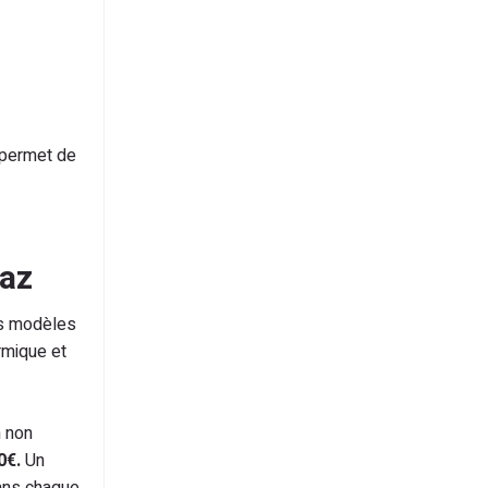
 permet de
gaz
des modèles
ermique et
n non
0€.
Un