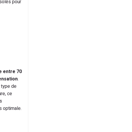
solés pour
e entre 70
ensation
.
e type de
re, ce
s
s optimale.