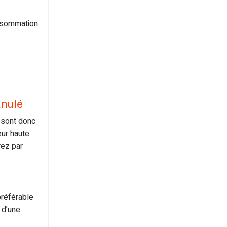
nsommation
anulé
s sont donc
eur haute
rez par
préférable
 d’une