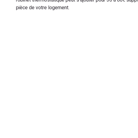
robinet thermostatique peut s’ajouter pour 30 à 80€ supp
pièce de votre logement.