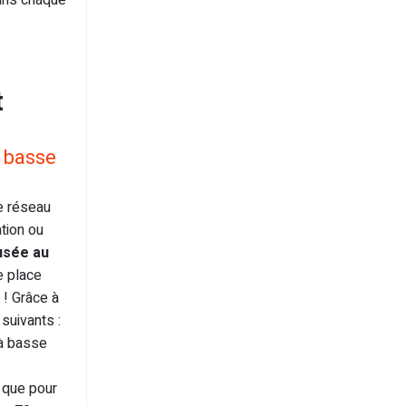
dans chaque
t
 basse
le réseau
tion ou
usée au
e place
 ! Grâce à
suivants :
 à basse
 que pour