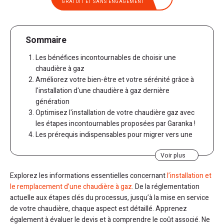
GRATUIT ET SANS ENGAGEMENT
Sommaire
Les bénéfices incontournables de choisir une
chaudière à gaz
Améliorez votre bien-être et votre sérénité grâce à
l'installation d'une chaudière à gaz dernière
génération
Optimisez l'installation de votre chaudière gaz avec
les étapes incontournables proposées par Garanka !
Les prérequis indispensables pour migrer vers une
chaudière à gaz à condensation
Voir plus
Comment gérer les conduits d'évacuation de fumée
collectifs ou excessivement longs ?
Explorez les informations essentielles concernant
l’installation et
Professionnels certifiés pour l'installation de
le remplacement d’une chaudière à gaz
. De la réglementation
chaudières à gaz : Qui prend en charge l'installation
actuelle aux étapes clés du processus, jusqu’à la mise en service
de ma chaudière ?
de votre chaudière, chaque aspect est détaillé. Apprenez
Combien coûte une chaudière à gaz chez Garanka ?
également à évaluer le devis et à comprendre le coût associé. Ne
Y a-t-il des aides financières pour l'installation d'une