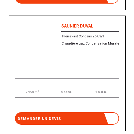
SAUNIER DUVAL
ThemaFast Condens 26-CS/1
Chaudière gaz Condensation Murale
2
4 pers.
1 s.d.b.
< 150 m
DEMANDER UN DEVIS