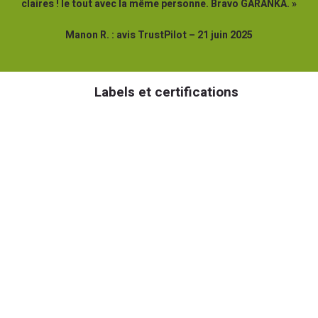
claires ! le tout avec la même personne. Bravo GARANKA. »
Manon R. : avis TrustPilot – 21 juin 2025
Labels et certifications