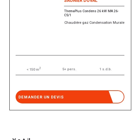
SAUNIER DUVAL
ThemaPlus Condens 26 kW MA 26-
CS/1
Chaudière gaz Condensation Murale
2
5+ pers.
1 s.d.b.
< 150 m
DEMANDER UN DEVIS