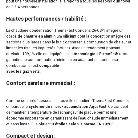
pour une nouvelle installation, elle répond à tous les besoins d’un foyer
de 3 à 4 personnes.
Hautes performances / fiabilité :
La chaudière condensation ThemaFast Condens 26-CS/1 intègre un
corps de chauffe en aluminium silicium
dont la conception intègre des
sections plus larges dans le but d’optimiser la combustion de chaleur et
limiter les risques impuretés (boues). Avec un rendement pouvant
atteindre 109,1% elle est équipée de la
technologie « FlameFit® »
pour
garantir une consommation minimale en adaptant en continu sa
combustion et est
compatible
avec les gaz verts
.
Confort sanitaire immédiat :
Comme son prédécesseur, la nouvelle chaudière ThemaFast Condens
embarque le
système de micro- accumulation AquaFast
. Ce concept
de maintien à température de l’échangeur de plaque permet une
économie importante en garantissant de l’eau chaude immédiatement
et sans limite. Elle obtient
3 étoiles selon la norme EN 13203
.
Compact et design :