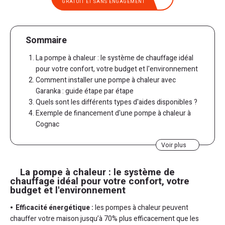
GRATUIT ET SANS ENGAGEMENT
Sommaire
La pompe à chaleur : le système de chauffage idéal
pour votre confort, votre budget et l'environnement
Comment installer une pompe à chaleur avec
Garanka : guide étape par étape
Quels sont les différents types d'aides disponibles ?
Exemple de financement d'une pompe à chaleur à
Cognac
Garanka Cognac : Votre partenaire pour un
Voir plus
chauffage efficace, rapide et accessible
Retrouvez nos agences Garanka sur Cognac
Nos pompes à chaleur les plus vendues
La pompe à chaleur : le système de
chauffage idéal pour votre confort, votre
budget et l'environnement
Efficacité énergétique :
les pompes à chaleur peuvent
chauffer votre maison jusqu’à 70% plus efficacement que les