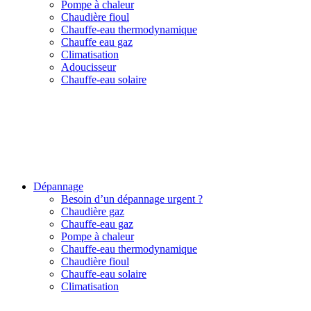
Pompe à chaleur
Chaudière fioul
Chauffe-eau thermodynamique
Chauffe eau gaz
Climatisation
Adoucisseur
Chauffe-eau solaire
Dépannage
Besoin d’un dépannage urgent ?
Chaudière gaz
Chauffe-eau gaz
Pompe à chaleur
Chauffe-eau thermodynamique
Chaudière fioul
Chauffe-eau solaire
Climatisation