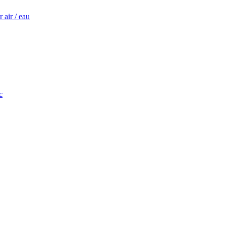
 air / eau
c