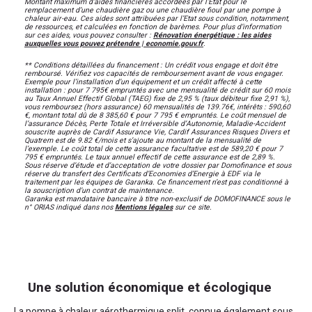
Montant maximum d’aides financières accordées par l’Etat pour le
remplacement d’une chaudière gaz ou une chaudière fioul par une pompe à
chaleur air-eau. Ces aides sont attribuées par l’Etat sous condition, notamment,
de ressources, et calculées en fonction de barèmes. Pour plus d’information
sur ces aides, vous pouvez consulter :
Rénovation énergétique : les aides
auxquelles vous pouvez prétendre | economie.gouv.fr
.
** Conditions détaillées du financement : Un crédit vous engage et doit être
remboursé. Vérifiez vos capacités de remboursement avant de vous engager.
Exemple pour l’installation d’un équipement et un crédit affecté à cette
installation : pour 7 795€ empruntés avec une mensualité de crédit sur 60 mois
au Taux Annuel Effectif Global (TAEG) fixe de 2,95 % (taux débiteur fixe 2,91 %),
vous remboursez (hors assurance) 60 mensualités de 139.76€, intérêts : 590,60
€, montant total dû de 8 385,60 € pour 7 795 € empruntés. Le coût mensuel de
l’assurance Décès, Perte Totale et Irréversible d’Autonomie, Maladie-Accident
souscrite auprès de Cardif Assurance Vie, Cardif Assurances Risques Divers et
Quatrem est de 9.82 €/mois et s’ajoute au montant de la mensualité de
l’exemple. Le coût total de cette assurance facultative est de 589,20 € pour 7
795 € empruntés. Le taux annuel effectif de cette assurance est de 2,89 %.
Sous réserve d’étude et d’acceptation de votre dossier par Domofinance et sous
réserve du transfert des Certificats d’Economies d’Energie à EDF via le
traitement par les équipes de Garanka. Ce financement n’est pas conditionné à
la souscription d’un contrat de maintenance.
Garanka est mandataire bancaire à titre non-exclusif de DOMOFINANCE sous le
n° ORIAS indiqué dans nos
Mentions légales
sur ce site.
Une solution économique et écologique
La pompe à chaleur aérothermique split, connue également sous