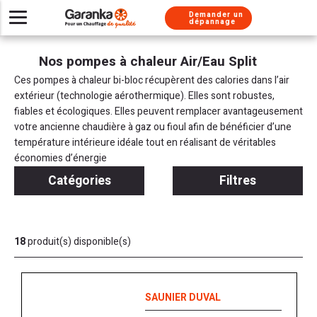
Aller au contenu
Aller au menu
Demander un
dépannage
Installer un nouveau système de chauffage
Besoin d’un dépannage urgent ?
Nos solutions d’entretien
Chaudières gaz
À propos
Nos pompes à chaleur Air/Eau Split
Besoin de conseils
Pompes à chaleur
Chaudière gaz
Chaudière gaz
Nos métiers
Ces pompes à chaleur bi-bloc récupèrent des calories dans l’air
extérieur (technologie aérothermique). Elles sont robustes,
Climatisations réversibles
Pompe à chaleur
Chauffe-eau gaz
Chaudière gaz
Nos services
fiables et écologiques. Elles peuvent remplacer avantageusement
votre ancienne chaudière à gaz ou fioul afin de bénéficier d’une
Pompe à chaleur
Pompe à chaleur
Chaudière fioul
Nos labels
température intérieure idéale tout en réalisant de véritables
Chauffe-eau thermodynamique
Chauffe-eau thermodynamique
Nous rejoindre
Climatisation
économies d’énergie
Catégories
Filtres
Nos engagements
Chauffe-eau gaz
Chauffe eau gaz
Chaudière fioul
Installation chauffe-eau thermodynamique
Chauffe-eau solaire
Climatisation
Presse
Installation Thermostat
Climatisation
Adoucisseur
18
produit(s) disponible(s)
Simulateur chaudière
Chauffe-eau solaire
SAUNIER DUVAL