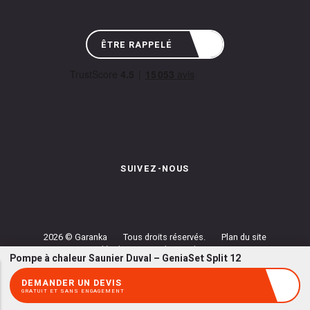
ÊTRE RAPPELÉ
SUIVEZ-NOUS
Instagram de Garanka
Page Facebook de Garanka
Chaîne Youbube de Garan
2026 © Garanka
Tous droits réservés.
Plan du site
Mentions légales
Conditions de prestations
Pompe à chaleur Saunier Duval – GeniaSet Split 12
Politique de confidentialité
Gestion des cookies
DEMANDER UN DEVIS
GRATUIT ET SANS ENGAGEMENT