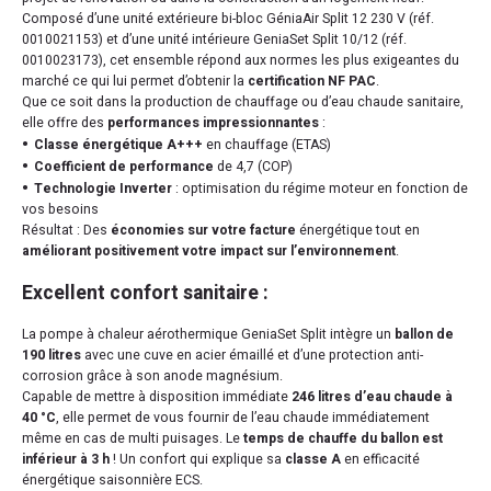
Composé d’une unité extérieure bi-bloc GéniaAir Split 12 230 V (réf.
0010021153) et d’une unité intérieure GeniaSet Split 10/12 (réf.
0010023173), cet ensemble répond aux normes les plus exigeantes du
marché ce qui lui permet d’obtenir la
certification NF PAC
.
Que ce soit dans la production de chauffage ou d’eau chaude sanitaire,
elle offre des
performances impressionnantes
:
Classe énergétique A+++
en chauffage (ETAS)
Coefficient de performance
de 4,7 (COP)
Technologie Inverter
: optimisation du régime moteur en fonction de
vos besoins
Résultat : Des
économies sur votre facture
énergétique tout en
améliorant positivement votre impact sur l’environnement
.
Excellent confort sanitaire :
La pompe à chaleur aérothermique GeniaSet Split intègre un
ballon de
190 litres
avec une cuve en acier émaillé et d’une protection anti-
corrosion grâce à son anode magnésium.
Capable de mettre à disposition immédiate
246 litres d’eau chaude à
40 °C
, elle permet de vous fournir de l’eau chaude immédiatement
même en cas de multi puisages. Le
temps de chauffe du ballon est
inférieur à 3 h
! Un confort qui explique sa
classe A
en efficacité
énergétique saisonnière ECS.