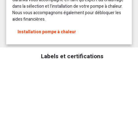
dans la sélection et l’installation de votre pompe à chaleur.
Nous vous accompagnons également pour débloquer les
aides financières.
Installation pompe à chaleur
Labels et certifications
Un confort optimal : Vaillant propose une pompe chaleur double service
en associant l’aeroTHERM Split + uniTOWER Split 5, 4,9 Kw. Cette pompe
à chaleur bi-bloc permet d’offrir un confort optimal en production de
chauffage et d’eau chaude sanitaire (ECS). Proposée en différentes
puissances 3,6Kw, 6,7 kW, 10,2 kW et 11,9 kW elle permet de couvrir
tous les besoins et peut être utilisé en neuf comme en rénovation. Côté