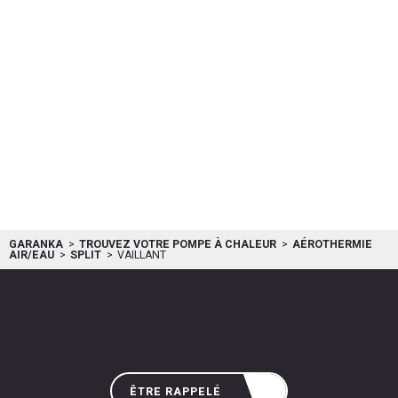
performance, en production de chauffage comme en production d’eau
chaude sanitaire, elle affiche des valeurs impressionnantes : Classe
énergétique A+++ en chauffage (ETAS) Coefficient de performance de
4,8 (COP) Technologie Inverter : adaptation du régime moteur en
fonction de la demande Ces niveaux de performance permettent de
réaliser de véritables économies sur votre facture d’énergie , de
participer à la réduction d’émissions de C02 pour protéger
l’environnement. Classe A en production sanitaire : L’unité intérieure
uniTOWER Split...
vaillant
0010021618 + 0010022084
GARANKA
TROUVEZ VOTRE POMPE À CHALEUR
AÉROTHERMIE
AIR/EAU
SPLIT
VAILLANT
ÊTRE RAPPELÉ