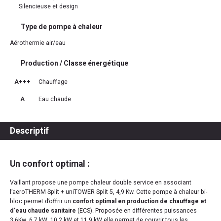
Silencieuse et design
Type de pompe à chaleur
Aérothermie air/eau
Production / Classe énergétique
A+++
Chauffage
A
Eau chaude
Descriptif
Un confort optimal :
Vaillant propose une pompe chaleur double service en associant
l’aeroTHERM Split + uniTOWER Split 5, 4,9 Kw. Cette pompe à chaleur bi-
bloc permet d’offrir un
confort optimal en production de chauffage et
d’eau chaude sanitaire
(ECS). Proposée en différentes puissances
3,6Kw, 6,7 kW, 10,2 kW et 11,9 kW elle permet de couvrir tous les