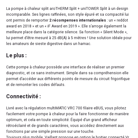
La pompe à chaleur split aroTHERM Split + uniTOWER Split à un design
incomparable. Ses lignes raffinées, son style épuré et sa compacité lui
ont permis de remporter
2 récompenses internationales
: un « reddot
award en 2018 » et un « iF Award en 2019 ». Elle s’arroge également la
meilleure place dans la catégorie silence. Sa fonction « Silent Mode »,
lui permet d’être mesuré à 25 dB(A) à 5 mètres ! Une solution idéale pour
les amateurs de sieste digestive dans un hamac.
Le plus :
Cette pompe à chaleur possède une interface de réaliser un premier
diagnostic, et ce sans instrument. Simple dans sa compréhension elle
permet d’accéder aux différents points de mesure du circuit frigorifique
et de remonter les codes défauts.
Connectivité :
Livré avec la régulation multiMATIC VRC 700 filaire eBUS, vous pilotez
facilement votre pompe à chaleur pour la faire fonctionner de manière
optimum, et cela en toute simplicité. Équipé d’un grand afficheur
rétroéclairé et de grands caractères, vous accédez directement aux
fonctions par une simple pression sur une touche.
Toujours plus mobile, Vaillant propose en option le boitier connecté Vr