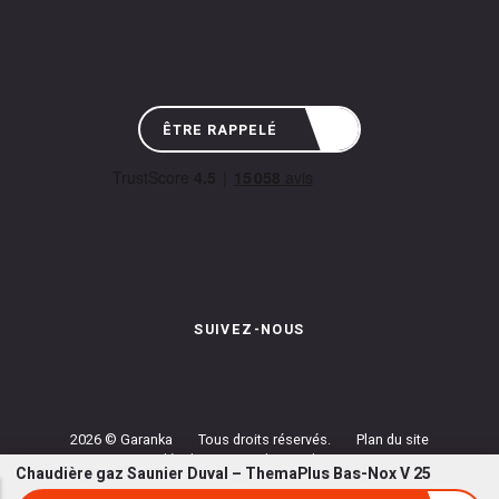
ÊTRE RAPPELÉ
SUIVEZ-NOUS
Instagram de Garanka
Page Facebook de Garanka
Chaîne Youbube de Garan
2026 © Garanka
Tous droits réservés.
Plan du site
Mentions légales
Conditions de prestations
Chaudière gaz Saunier Duval – ThemaPlus Bas-Nox V 25
Politique de confidentialité
Gestion des cookies