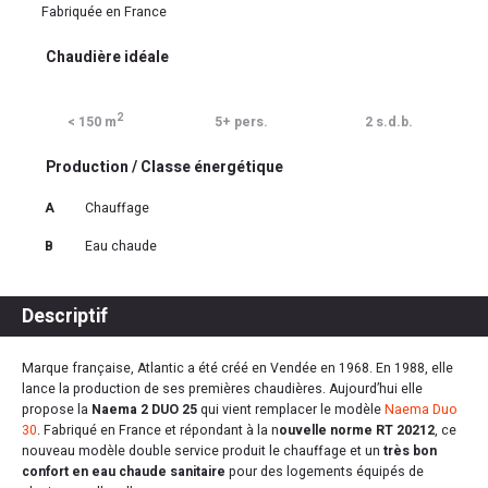
Fabriquée en France
Chaudière idéale
2
< 150 m
5+ pers.
2 s.d.b.
Production / Classe énergétique
A
Chauffage
B
Eau chaude
Descriptif
Marque française, Atlantic a été créé en Vendée en 1968. En 1988, elle
lance la production de ses premières chaudières. Aujourd’hui elle
propose la
Naema 2 DUO 25
qui vient remplacer le modèle
Naema Duo
30
. Fabriqué en France et répondant à la n
ouvelle norme RT 20212
, ce
nouveau modèle double service produit le chauffage et un
très bon
confort en eau chaude sanitaire
pour des logements équipés de