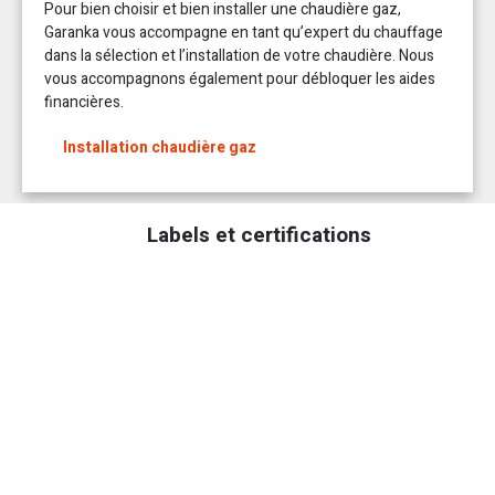
Pour bien choisir et bien installer une chaudière gaz,
Garanka vous accompagne en tant qu’expert du chauffage
dans la sélection et l’installation de votre chaudière. Nous
vous accompagnons également pour débloquer les aides
financières.
Installation chaudière gaz
Labels et certifications
Marque française, Atlantic a été créé en Vendée en 1968. En 1988, elle
lance la production de ses premières chaudières. Aujourd’hui elle
propose la Naema 2 DUO 25 qui vient remplacer le modèle Naema Duo
30. Fabriqué en France et répondant à la nouvelle norme RT 20212, ce