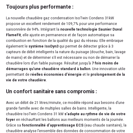
Toujours plus performante :
La nouvelle chaudière gaz condensation IsoTwin Condens 31kW
propose un excellent rendement de 109,7% pour une performance
saisonnière de 94%. Intégrant la
nouvelle technologie Saunier Duval
FlameFit
, elle ajuste en permanence et de façon automatique sa
combustion en fonction de la qualité du gaz du réseau. Elle embraque
également le
système IsoDyn3
qui permet de détecter grâce à 3
capteurs de débit intelligents la nature du puisage (douche, bain, lavage
de mains) et de déterminer s’il est nécessaire ou non de démarrer la
chaudière lors d’un faible puisage. Résultat jusqu’à
7 fois moins de
démarrages qu’une chaudière standard à ballon
. Une innovation utile
permettant de
réelles économies d’énergie
et le
prolongement de la
vie de votre chaudière
.
Un confort sanitaire sans compromis :
Avec un débit de 21 litres/minute, ce modèle répond aux besoins d’une
grande famille avec de multiples salles de bains. Intelligente, la
chaudière IsoTwin Condens 31 kW
s’adapte au rythme de vie de votre
foyer
en réchauffant les ballons aux meilleurs moments de la journée.
Grâce sa
fonctionnalité d’apprentissage ECS
(eau chaude sanitaire), la
chaudière analyse l’ensemble des données de consommation de votre