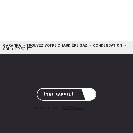
numérique Ecoradiosystem Visio piloter votre chaudière devient un jeu
d’enfant. Permettant de réguler la température de...
frisquet
A4AL25050 + F3AA41067
GARANKA
TROUVEZ VOTRE CHAUDIÈRE GAZ
CONDENSATION
SOL
FRISQUET
ÊTRE RAPPELÉ