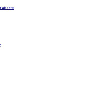
 air / eau
c