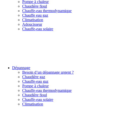
Pompe à chaleur
Chaudière fioul
Chauffe-eau thermodynamique
Chauffe eau gaz
Climatisation
Adoucisseur
Chauffe-eau solaire
Dépannage
Besoin d’un dépannage urgent ?
Chaudière gaz
Chauffe-eau gaz
Pompe à chaleur
Chauffe-eau thermodynamique
Chaudière fioul
Chauffe-eau solaire
Climatisation