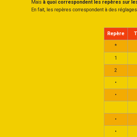
Mais
à quoi correspondent les repères sur le
En fait, les repères correspondent à des réglage
Repère
T
*
1
2
•
•
•
•