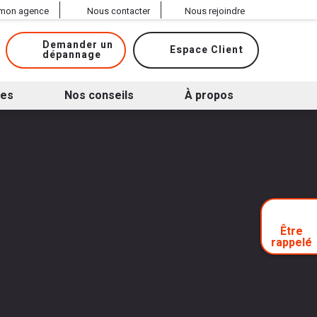
 mon agence
Nous contacter
Nous rejoindre
Demander un
Espace Client
dépannage
ues
Nos conseils
À propos
Être
rappelé