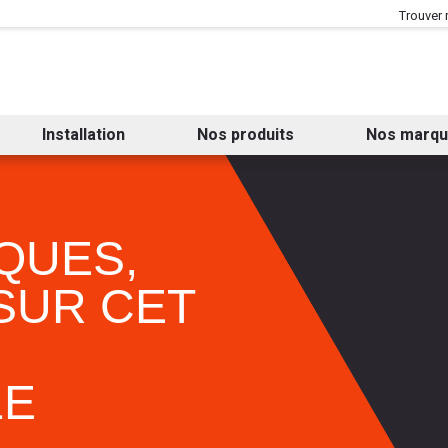
Aller au contenu
Aller au menu
Trouver
Installation
Nos produits
Nos marq
QUES,
SUR CET
LE