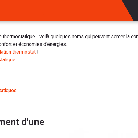
e thermostatique… voilà quelques noms qui peuvent semer la confu
onfort et économies d’énergies.
llation thermostat
!
tatique
s
tatiques
ment d'une