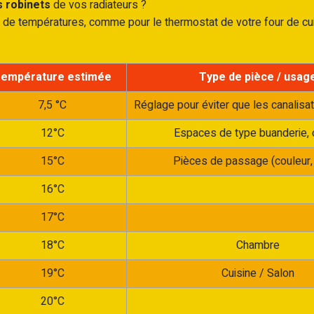
s robinets
de vos radiateurs ?
s de températures, comme pour le thermostat de votre four de cui
empérature estimée
Type de pièce / usag
7,5 °C
Réglage pour éviter que les canalisa
12°C
Espaces de type buanderie,
15°C
Pièces de passage (couleur, 
16°C
17°C
18°C
Chambre
19°C
Cuisine / Salon
20°C