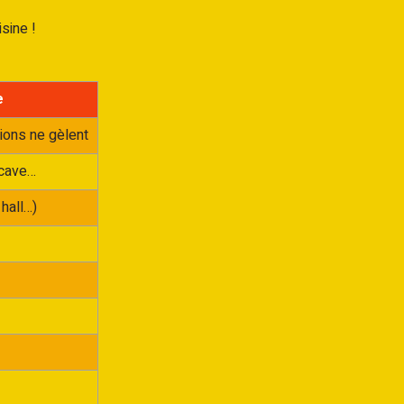
sine !
e
tions ne gèlent
 cave…
hall…)