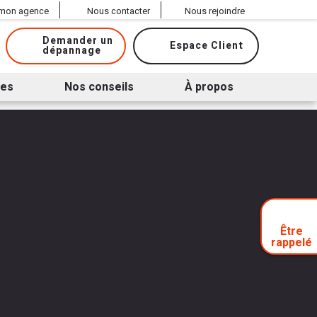
 mon agence
Nous contacter
Nous rejoindre
Demander un
Espace Client
dépannage
ues
Nos conseils
À propos
Être
rappelé