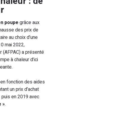
haleur : de
ir
 en poupe
grâce aux
a hausse des prix de
aire au choix d’une
10 mai 2022,
ur (AFPAC) a présenté
mpe à chaleur d’ici
eante.
en fonction des aides
ant un prix d’achat
s puis en 2019 avec
 »
.