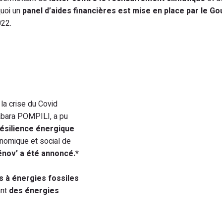
quoi un
panel d’aides financières
est mise en place par le 
022.
 la crise du Covid
rabara POMPILI, a pu
ésilience énergique
onomique et social de
ov’ a été annoncé.*
 à énergies fossiles
ant
des énergies