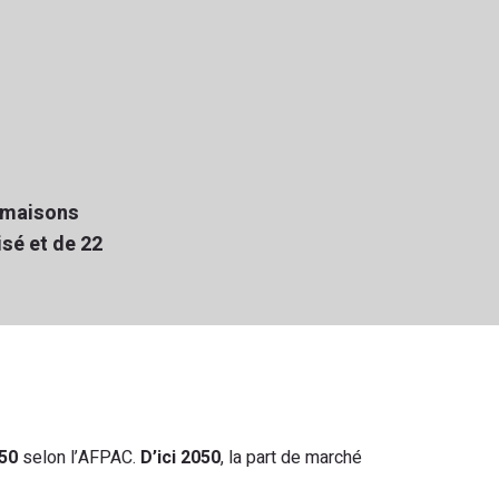
 maisons
isé et de
22
50
selon l’AFPAC.
D’ici 2050
, la part de marché