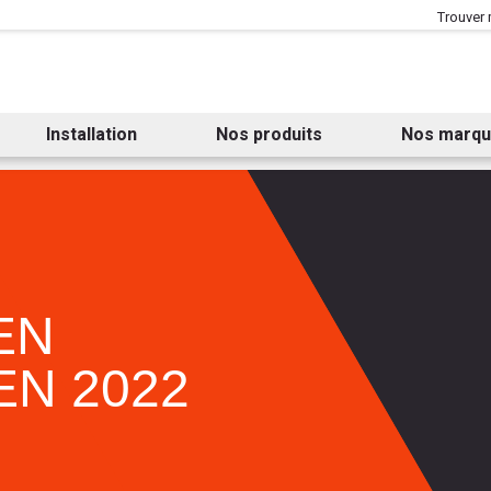
Aller au contenu
Aller au menu
Trouver
Installation
Nos produits
Nos marq
EN
N 2022