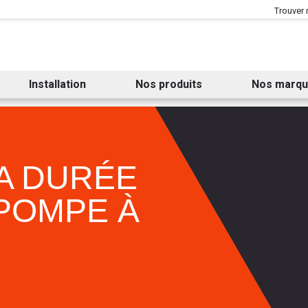
Aller au contenu
Aller au menu
Trouver
Installation
Nos produits
Nos marq
A DURÉE
 POMPE À