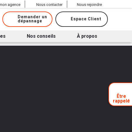
 mon agence
Nous contacter
Nous rejoindre
Demander un
Espace Client
dépannage
ues
Nos conseils
À propos
Être
rappelé