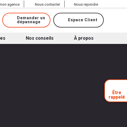
 mon agence
Nous contacter
Nous rejoindre
Demander un
Espace Client
dépannage
ues
Nos conseils
À propos
Être
rappelé