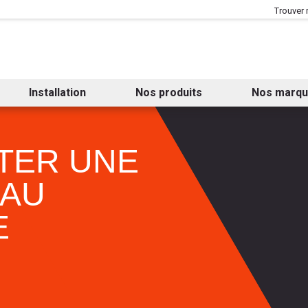
Aller au contenu
Aller au menu
Trouver
Installation
Nos produits
Nos marq
TER UNE
 AU
E