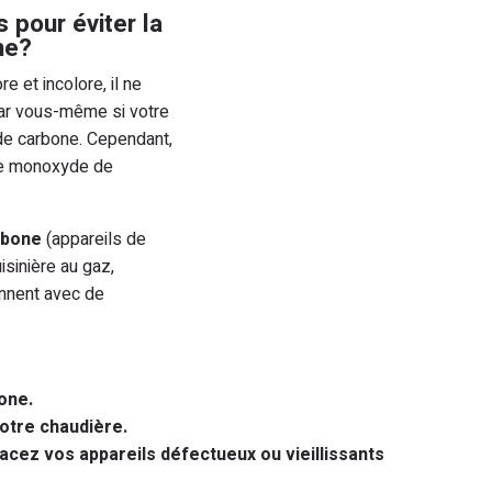
 pour éviter la
ne?
et incolore, il ne
ar vous-même si votre
de carbone. Cependant,
 de monoxyde de
rbone
(appareils de
isinière au gaz,
ionnent avec de
one.
votre chaudière
.
lacez vos appareils défectueux ou vieillissants