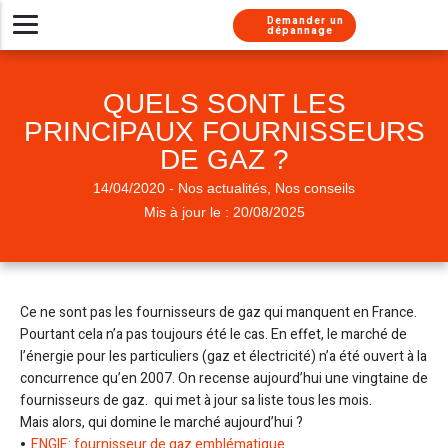
Aller au contenu
Aller au menu
Demander un
dépannage
Installer un nouveau système de chauffage
Besoin d’un dépannage urgent ?
Nos solutions d’entretien
Chaudières gaz
À propos
QUELS SONT LES
Besoin de conseils
Pompes à chaleur
Chaudière gaz
Chaudière gaz
Nos métiers
PRINCIPAUX FOURNISSEURS
Climatisations réversibles
Pompe à chaleur
Chauffe-eau gaz
Chaudière gaz
Nos services
DE GAZ ?
Pompe à chaleur
Pompe à chaleur
Chaudière fioul
Nos labels
14/04/2020 - Nos actualités, Nos conseils
Mis à jour le : 20/08/2025
Chauffe-eau thermodynamique
Chauffe-eau thermodynamique
Nous rejoindre
Climatisation
Nos engagements
Chauffe-eau gaz
Chauffe eau gaz
Chaudière fioul
Installation chauffe-eau thermodynamique
Chauffe-eau solaire
Climatisation
Presse
Ce ne sont pas les fournisseurs de gaz qui manquent en France.
Pourtant cela n’a pas toujours été le cas. En effet, le marché de
Installation Thermostat
Climatisation
Adoucisseur
l’énergie pour les particuliers (gaz et électricité) n’a été ouvert à la
Simulateur chaudière
Chauffe-eau solaire
concurrence qu’en 2007. On recense aujourd’hui une vingtaine de
fournisseurs de gaz. qui met à jour sa liste tous les mois.
Mais alors, qui domine le marché aujourd’hui ?
ENGIE: fournisseur de gaz emblématique