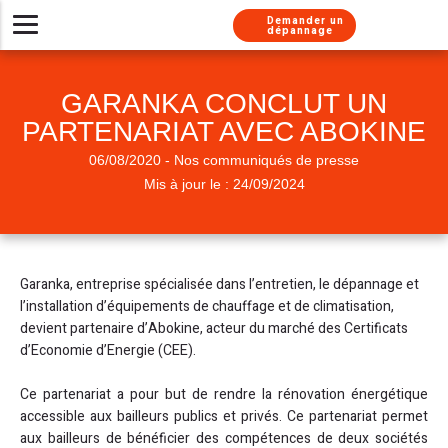
Aller au contenu
Aller au menu
Demander un
dépannage
Installer un nouveau système de chauffage
Besoin d’un dépannage urgent ?
Nos solutions d’entretien
Chaudières gaz
À propos
GARANKA CONCLUT UN
Besoin de conseils
Pompes à chaleur
Chaudière gaz
Chaudière gaz
Nos métiers
PARTENARIAT AVEC ABOKINE
Climatisations réversibles
Pompe à chaleur
Chauffe-eau gaz
Chaudière gaz
Nos services
06/08/2020 - Nos communiqués de presse
Pompe à chaleur
Pompe à chaleur
Chaudière fioul
Nos labels
Mis à jour le : 24/09/2024
Chauffe-eau thermodynamique
Chauffe-eau thermodynamique
Nous rejoindre
Climatisation
Nos engagements
Chauffe-eau gaz
Chauffe eau gaz
Chaudière fioul
Garanka, entreprise spécialisée dans l’entretien, le dépannage et
Installation chauffe-eau thermodynamique
Chauffe-eau solaire
Climatisation
Presse
l’installation d’équipements de chauffage et de climatisation,
devient partenaire d’Abokine, acteur du marché des Certificats
Installation Thermostat
Climatisation
Adoucisseur
d’Economie d’Energie (CEE).
Simulateur chaudière
Chauffe-eau solaire
Ce partenariat a pour but de rendre la rénovation énergétique
accessible aux bailleurs publics et privés. Ce partenariat permet
aux bailleurs de bénéficier des compétences de deux sociétés