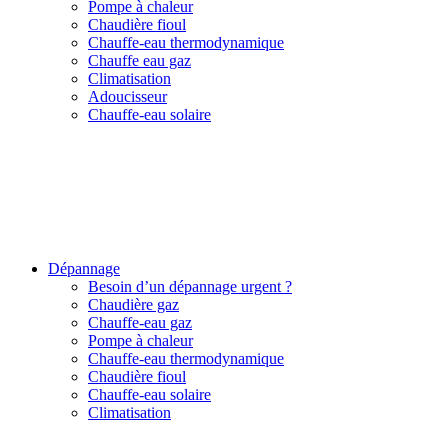
Pompe à chaleur
Chaudière fioul
Chauffe-eau thermodynamique
Chauffe eau gaz
Climatisation
Adoucisseur
Chauffe-eau solaire
Dépannage
Besoin d’un dépannage urgent ?
Chaudière gaz
Chauffe-eau gaz
Pompe à chaleur
Chauffe-eau thermodynamique
Chaudière fioul
Chauffe-eau solaire
Climatisation